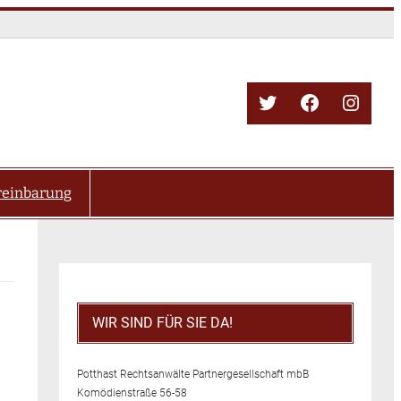
Twitter
Facebook
Insta
reinbarung
WIR SIND FÜR SIE DA!
Potthast Rechtsanwälte Partnergesellschaft mbB
Komödienstraße 56-58