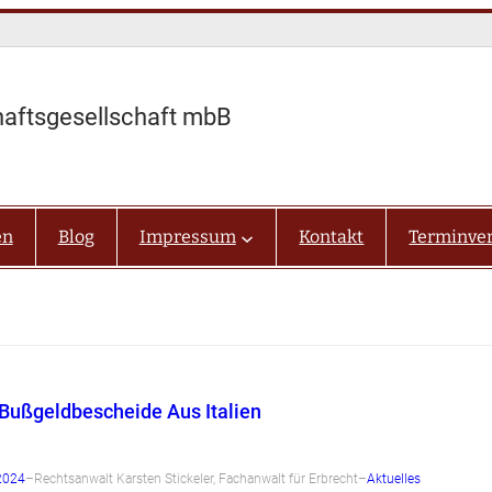
haftsgesellschaft mbB
en
Blog
Impressum
Kontakt
Terminve
Bußgeldbescheide Aus Italien
2024
–
Rechtsanwalt Karsten Stickeler, Fachanwalt für Erbrecht
–
Aktuelles