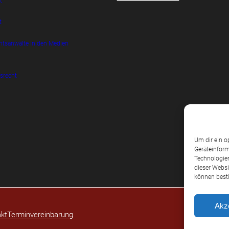
t
t
htsanwälte in den Medien
srecht
Um dir ein o
Geräteinform
Technologien
dieser Websi
können best
Akz
kt
Terminvereinbarung