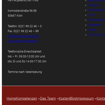
Partnergesellschaft mbB
Beamtenrech
Erbrecht
Familienrech
Komödienstraße 56-58
Links
50667 Köln
Potthast Rec
Reiserecht
Telefon: 0221 99 22 46 – 0
Urteile
Fax: 0221 99 22 46 – 99
Versicherung
info@kanzlei-potthast.de
www.kanzlei-potthast.de
Telefonische Erreichbarkeit:
Mo – Fr: 09:00-13:00 Uhr und
Mo, Di und Do:14:00-17:30 Uhr
Termine nach Vereinbarung
Home
Kompetenzen
Das Team
Kosten
Blog
Impressum
Konta