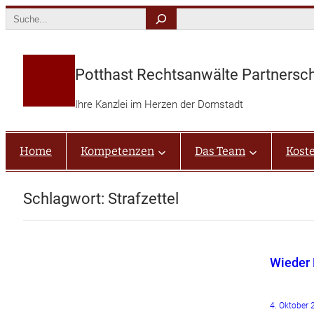
Zum
Search
Inhalt
springen
Potthast Rechtsanwälte Partnersc
Ihre Kanzlei im Herzen der Domstadt
Home
Kompetenzen
Das Team
Kost
Schlagwort:
Strafzettel
Wieder 
4. Oktober 