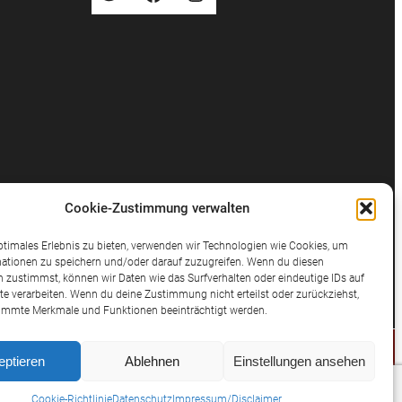
Cookie-Zustimmung verwalten
ptimales Erlebnis zu bieten, verwenden wir Technologien wie Cookies, um
ationen zu speichern und/oder darauf zuzugreifen. Wenn du diesen
 zustimmst, können wir Daten wie das Surfverhalten oder eindeutige IDs auf
te verarbeiten. Wenn du deine Zustimmung nicht erteilst oder zurückziehst,
immte Merkmale und Funktionen beeinträchtigt werden.
eptieren
Ablehnen
Einstellungen ansehen
© 2025 Potthast Rechtsanwälte
Cookie-Richtlinie
Datenschutz
Impressum/Disclaimer