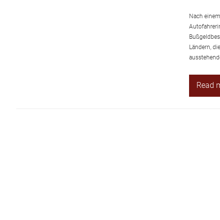
Nach einem 
Autofahreri
Bußgeldbesc
Ländern, di
ausstehende 
Read 