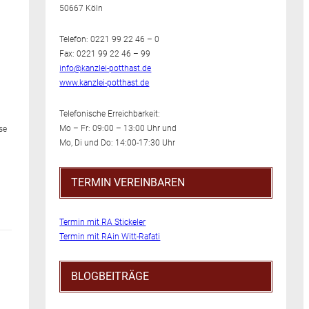
50667 Köln
Telefon: 0221 99 22 46 – 0
Fax: 0221 99 22 46 – 99
info@kanzlei-potthast.de
www.kanzlei-potthast.de
m
Telefonische Erreichbarkeit:
Mo – Fr: 09:00 – 13:00 Uhr und
se
Mo, Di und Do: 14:00-17:30 Uhr
TERMIN VEREINBAREN
Termin mit RA Stickeler
Termin mit RAin Witt-Rafati
BLOGBEITRÄGE