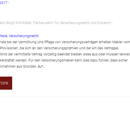
 2017
–
tin Birgit Witt-Rafati, Fachanwältin für Versicherungsrecht und Erbrecht
–
rteile
, 
Versicherungsrecht
enste bei der Vermittlung und Pflege von Versicherungsverträgen erhalten Makler vo
 Provisionen, die sich an den Versicherungsprämien und der Art des Vertrages
 Wird der vermittelte Vertrag vorzeitig beendet bleiben diese aus oder müssen teilwei
kerstattet werden. Für den Versicherungsmakler kann dies dazu führen, dass sicher
Einnahmen aus Gründen, auf…
more