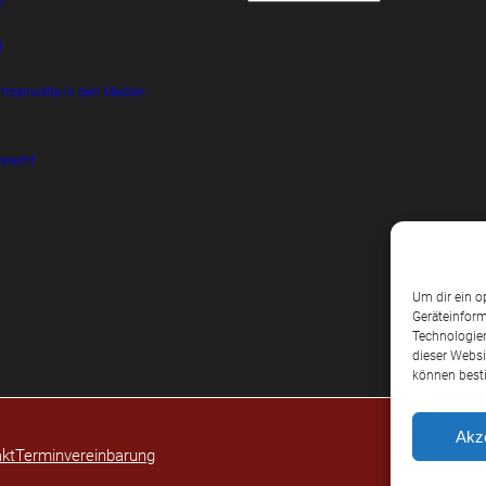
t
t
htsanwälte in den Medien
srecht
Um dir ein o
Geräteinform
Technologien
dieser Websi
können best
Akz
kt
Terminvereinbarung