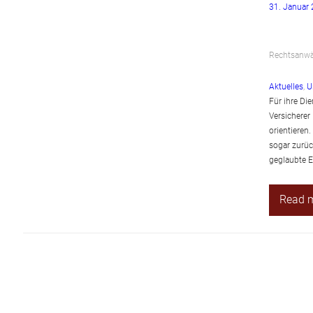
31. Januar
Rechtsanwäl
Aktuelles
, 
U
Für ihre Di
Versicherer
orientieren.
sogar zurüc
geglaubte 
Read 