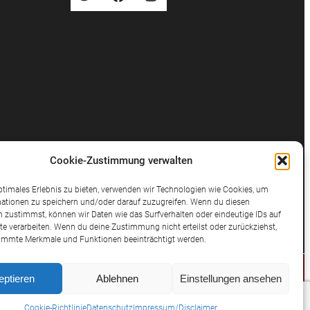
Cookie-Zustimmung verwalten
ptimales Erlebnis zu bieten, verwenden wir Technologien wie Cookies, um
ationen zu speichern und/oder darauf zuzugreifen. Wenn du diesen
 zustimmst, können wir Daten wie das Surfverhalten oder eindeutige IDs auf
te verarbeiten. Wenn du deine Zustimmung nicht erteilst oder zurückziehst,
immte Merkmale und Funktionen beeinträchtigt werden.
eptieren
Ablehnen
Einstellungen ansehen
© 2025 Potthast Rechtsanwälte
Cookie-Richtlinie
Datenschutz
Impressum/Disclaimer