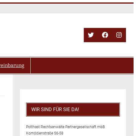
Twitter
Facebook
Insta
reinbarung
WIR SIND FÜR SIE DA!
Potthast Rechtsanwälte Partnergesellschaft mbB
Komödienstraße 56-58