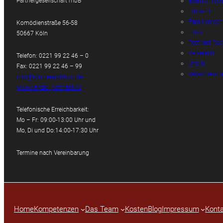
Partnergesellschaft mbB
Beamtenrech
Erbrecht
Familienrech
Komödienstraße 56-58
Links
50667 Köln
Potthast Rec
Reiserecht
Telefon: 0221 99 22 46 – 0
Urteile
Fax: 0221 99 22 46 – 99
Versicherung
info@kanzlei-potthast.de
www.kanzlei-potthast.de
Telefonische Erreichbarkeit:
Mo – Fr: 09:00-13:00 Uhr und
Mo, Di und Do:14:00-17:30 Uhr
Termine nach Vereinbarung
Home
Kompetenzen
Das Team
Kosten
Blog
Impressum
Konta