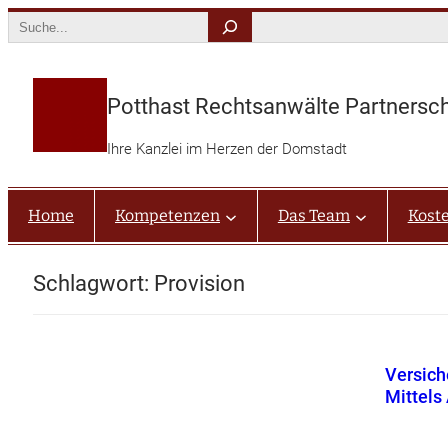
Zum
Search
Inhalt
springen
Potthast Rechtsanwälte Partnersc
Ihre Kanzlei im Herzen der Domstadt
Home
Kompetenzen
Das Team
Kost
Schlagwort:
Provision
Versich
Mittels