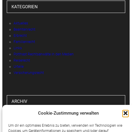
KATEGORIEN
Aktuelles
Beamtenrecht
Erbrecht
Familienrecht
Links
Potthast Rechtsanwälte in den Medien
Reiserecht
Urteile
Versicherungsrecht
ARCHIV
Cookie-Zustimmung verwalten
Archiv
Um dir ein optimales Erlebnis zu bieten, verwenden wir Technologien wie
Cookies, um Geräteinformationen zu speichern und/oder darauf