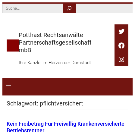
Zum
Search
Inhalt
springen
Twitt
Potthast Rechtsanwälte
Partnerschaftsgesellschaft
Face
mbB
Inst
Ihre Kanzlei im Herzen der Domstadt
Schlagwort:
pflichtversichert
Kein Freibetrag Für Freiwillig Krankenversicherte
Betriebsrentner