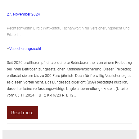
27. November 2024
–
Rechtsanwältin Birgit Witt-Rafati, Fachanwältin für Versicherungsrecht und
Erbrecht
–
Versicherungsrecht
Seit 2020 profitieren pflichtversicherte Betriebsrentner von einem Freibetrag
bei ihren Beiträgen zur gesetzlichen Krankenversicherung. Dieser Freibetrag
entlastet sie um bis zu 300 Euro jährlich. Doch für freiwillig Versicherte gibt
es diesen Vorteil nicht. Das Bundessozialgericht (BSG) bestätigte kürzlich,
dass dies keine verfassungswidrige Ungleichbehandlung darstellt (Urteile
vom 05.11.2024 – B 12 KR 9/23 R, B 12…
Read more