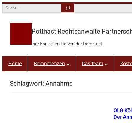
Zum
Search
Inhalt
springen
Potthast Rechtsanwälte Partnersc
Ihre Kanzlei im Herzen der Domstadt
Home
Kompetenzen
Das Team
Kost
Schlagwort:
Annahme
OLG Köl
Der An