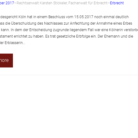
ber 2017
–
Rechtsanwalt Karsten Stickeler, Fachanwalt für Erbrecht
–
Erbrecht
desgericht Köln hat in einem Beschluss vom 15.05.2017 noch einmal deutlich
ass die Überschuldung des Nachlasses zur Anfechtung der Annahme eines Erbes
 kann. In dem der Entscheidung zugrunde liegendem Fall war eine Kölnerin verstorb
stament errichtet zu haben. Es trat gesetzliche Erbfolge ein. Der Ehemann und die
er Erblasserin…
more