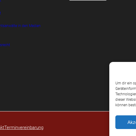
t
t
htsanwälte in den Medien
srecht
Um dir ein o
Geräteinform
Technologien
dieser Websi
können best
Akz
kt
Terminvereinbarung