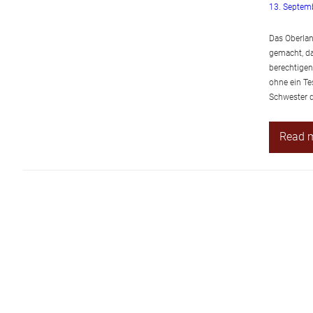
13. Septem
Das Oberlan
gemacht, d
berechtigen
ohne ein Te
Schwester d
Read 