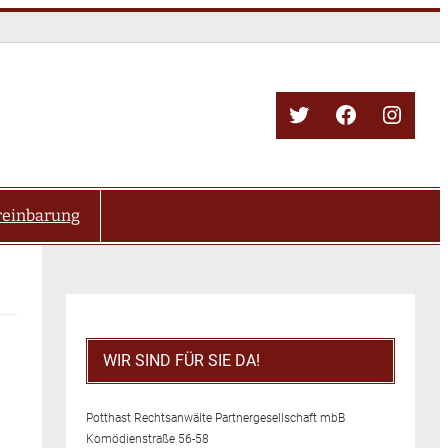
Twitter
Facebook
Insta
reinbarung
WIR SIND FÜR SIE DA!
Potthast Rechtsanwälte Partnergesellschaft mbB
Komödienstraße 56-58