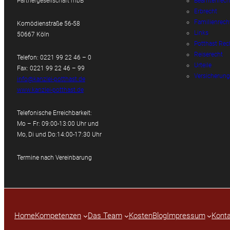
Partnergesellschaft mbB
Beamtenrech
Erbrecht
Familienrech
Komödienstraße 56-58
Links
50667 Köln
Potthast Rec
Reiserecht
Telefon: 0221 99 22 46 – 0
Urteile
Fax: 0221 99 22 46 – 99
Versicherung
info@kanzlei-potthast.de
www.kanzlei-potthast.de
Telefonische Erreichbarkeit:
Mo – Fr: 09:00-13:00 Uhr und
Mo, Di und Do:14:00-17:30 Uhr
Termine nach Vereinbarung
Home
Kompetenzen
Das Team
Kosten
Blog
Impressum
Konta