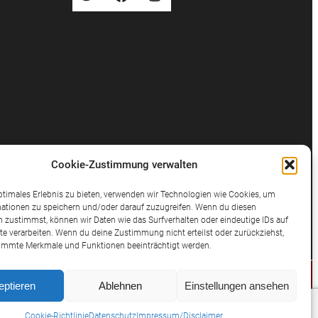
Cookie-Zustimmung verwalten
ptimales Erlebnis zu bieten, verwenden wir Technologien wie Cookies, um
ationen zu speichern und/oder darauf zuzugreifen. Wenn du diesen
 zustimmst, können wir Daten wie das Surfverhalten oder eindeutige IDs auf
te verarbeiten. Wenn du deine Zustimmung nicht erteilst oder zurückziehst,
immte Merkmale und Funktionen beeinträchtigt werden.
eptieren
Ablehnen
Einstellungen ansehen
© 2025 Potthast Rechtsanwälte
Cookie-Richtlinie
Datenschutz
Impressum/Disclaimer