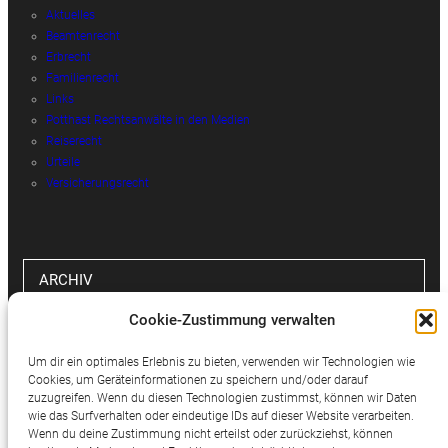
Aktuelles
Beamtenrecht
Erbrecht
Familienrecht
Links
Potthast Rechtsanwälte in den Medien
Reiserecht
Urteile
Versicherungsrecht
ARCHIV
Cookie-Zustimmung verwalten
Archiv
Um dir ein optimales Erlebnis zu bieten, verwenden wir Technologien wie
Cookies, um Geräteinformationen zu speichern und/oder darauf
zuzugreifen. Wenn du diesen Technologien zustimmst, können wir Daten
wie das Surfverhalten oder eindeutige IDs auf dieser Website verarbeiten.
SOCIAL MEDIA
Wenn du deine Zustimmung nicht erteilst oder zurückziehst, können