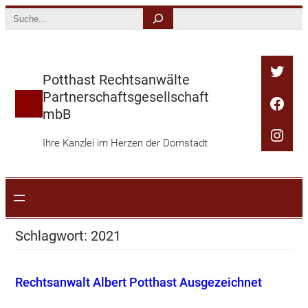
Zum
Search
Inhalt
springen
Twitt
Potthast Rechtsanwälte
Partnerschaftsgesellschaft
Face
mbB
Inst
Ihre Kanzlei im Herzen der Domstadt
Schlagwort:
2021
Rechtsanwalt Albert Potthast Ausgezeichnet