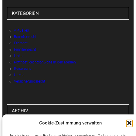
KATEGORIEN
Aktuelles
Beamtenrecht
Erbrecht
Familienrecht
Links
Potthast Rechtsanwälte in den Medien
Reiserecht
Urteile
Versicherungsrecht
ARCHIV
Cookie-Zustimmung verwalten
Archiv
Um dir ein optimales Erlebnis zu bieten, verwenden wir Technologien wie