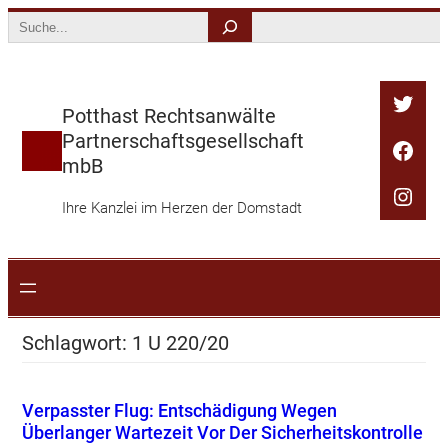
Zum
Search
Inhalt
springen
Twitt
Potthast Rechtsanwälte
Partnerschaftsgesellschaft
Face
mbB
Inst
Ihre Kanzlei im Herzen der Domstadt
Schlagwort:
1 U 220/20
Verpasster Flug: Entschädigung Wegen
Überlanger Wartezeit Vor Der Sicherheitskontrolle